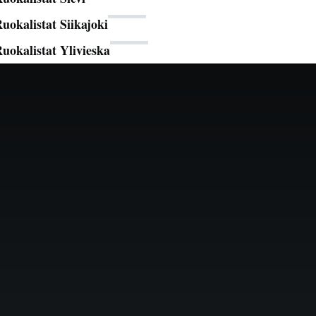
uokalistat Siikajoki
uokalistat Ylivieska