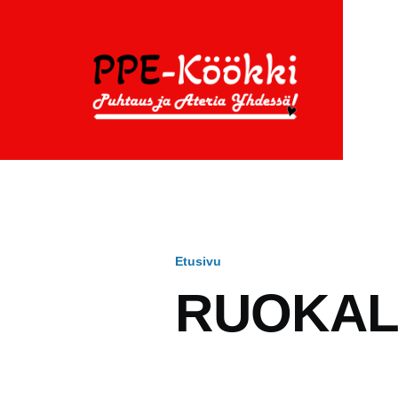
Hyppää pääsisältöön
Etusivu
Murupolku
RUOKAL