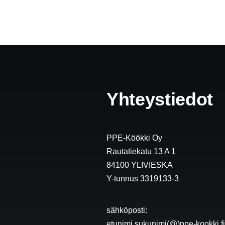
Yhteystiedot
PPE-Köökki Oy
Rautatiekatu 13 A 1
84100 YLIVIESKA
Y-tunnus 3319133-3
sähköposti:
etunimi.sukunimi(@)ppe-kookki.f