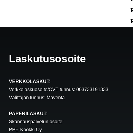
R
R
Laskutusosoite
VERKKOLASKUT:
Verkkolaskuosoite/OVT-tunnus: 003733191333
Välittäjän tunnus: Maventa
PAPERILASKUT:
Skannauspalvelun osoite:
PPE-Köökki Oy
i