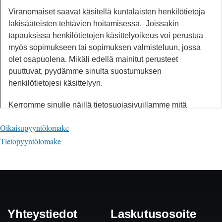
Oikaisupyyntölomake
Tietopyyntölomake
Yhteystiedot
Laskutusosoite