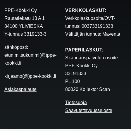
PPE-Köökki Oy
VERKKOLASKUT:
Rautatiekatu 13 A 1
Verkkolaskuosoite/OVT-
84100 YLIVIESKA
tunnus: 003733191333
Y-tunnus 3319133-3
Välittäjän tunnus: Maventa
sähköposti:
PAPERILASKUT:
etunimi.sukunimi(@)ppe-
Skannauspalvelun osoite:
kookki.fi
PPE-Köökki Oy
33191333
kirjaamo(@)ppe-kookki.fi
PL 100
Asiakaspalaute
80020 Kollektor Scan
Tietosuoja
Saavutettavuusseloste