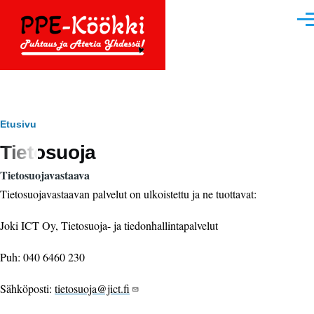
Hyppää pääsisältöön
Vali
Murupolku
Etusivu
Tietosuoja
Tietosuojavastaava
Tietosuojavastaavan palvelut on ulkoistettu ja ne tuottavat:
Joki ICT Oy, Tietosuoja- ja tiedonhallintapalvelut
Puh: 040 6460 230
Sähköposti:
tietosuoja@jict.fi