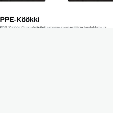
PPE-Köökki
PPE-Köökki Oy:n tehtävänä on tuottaa omistajilleen laadukkaita ja
kustannustehokkaita puhtaus- ja ateriapalveluita.
Yhtiön omistajia ovat: Pohde Pohjois-Pohjanmaan hyvinvointialue,
Alavieskan kunta, Haapajärven kaupunki, Haapaveden kaupunki,
Nivalan kaupunki, Oulaisten kaupunki, Pyhäjoen kunta, Pyhäjärven
kaupunki, Pyhännän kunta, Sievin kunta, Siikajoen kunta ja
Ylivieskan kaupunki.
Yhtiö tuottaa puhtaus- ja ateriapalveluita seuraaviin kohteisiin:
Palvelutalot
Sairaalat
Paloasemat