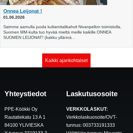
Onnea Leijonat !
01.06.2026
Saimme aamulla juoda kultamitalikahvit Nivanpellon toimistolla,
Suomen MM-kulta tuo hyvää mieltä meille kaikille.ONNEA
SUOMEN LEIJONAT! (kakku yllärinä...
Kaikki ajankohtaiset
Yhteystiedot
Laskutusosoite
PPE-Köökki Oy
VERKKOLASKUT:
Rautatiekatu 13 A 1
Verkkolaskuosoite/OVT-
84100 YLIVIESKA
tunnus: 003733191333