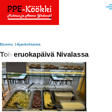
Hyppää pääsisältöön
Vali
Murupolku
Etusivu
Ajankohtaista
Toiveruokapäivä Nivalassa