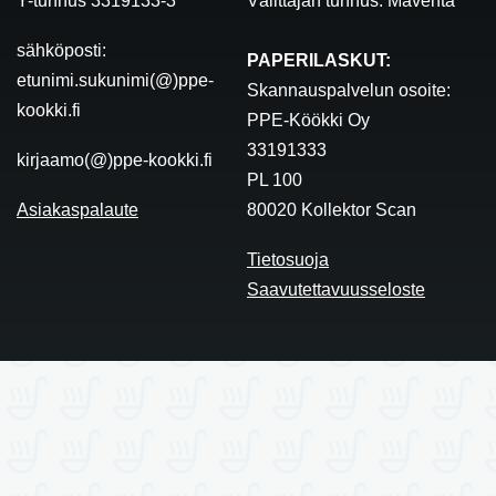
Y-tunnus 3319133-3
Välittäjän tunnus: Maventa
sähköposti:
PAPERILASKUT:
etunimi.sukunimi(@)ppe-
Skannauspalvelun osoite:
kookki.fi
PPE-Köökki Oy
33191333
kirjaamo(@)ppe-kookki.fi
PL 100
Asiakaspalaute
80020 Kollektor Scan
Tietosuoja
Saavutettavuusseloste