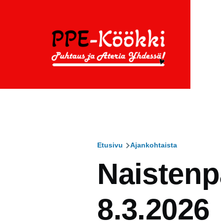
Hyppää pääsisältöön
Etusivu
Ajankohtaista
Murupolku
Naistenp
8.3.2026