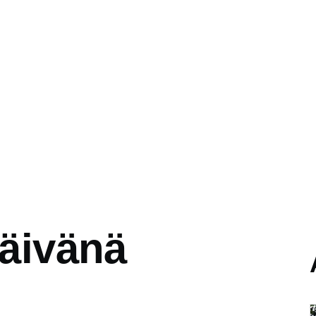
äivänä