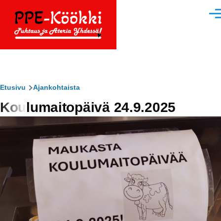
Hyppää pääsisältöön
Vali
Murupolku
Etusivu
Ajankohtaista
Koulumaitopäivä 24.9.2025