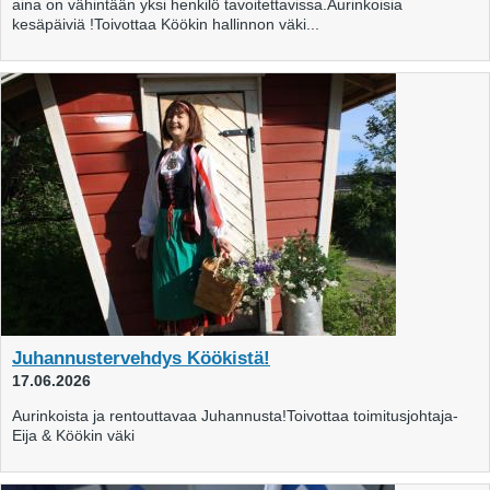
aina on vähintään yksi henkilö tavoitettavissa.Aurinkoisia
kesäpäiviä !Toivottaa Köökin hallinnon väki...
Juhannustervehdys Köökistä!
17.06.2026
Aurinkoista ja rentouttavaa Juhannusta!Toivottaa toimitusjohtaja-
Eija & Köökin väki