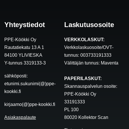
Yhteystiedot
Laskutusosoite
PPE-Köökki Oy
VERKKOLASKUT:
Rautatiekatu 13 A 1
Verkkolaskuosoite/OVT-
84100 YLIVIESKA
tunnus: 003733191333
Y-tunnus 3319133-3
Välittäjän tunnus: Maventa
sähköposti:
PAPERILASKUT:
etunimi.sukunimi(@)ppe-
Skannauspalvelun osoite:
kookki.fi
PPE-Köökki Oy
33191333
kirjaamo(@)ppe-kookki.fi
PL 100
Asiakaspalaute
80020 Kollektor Scan