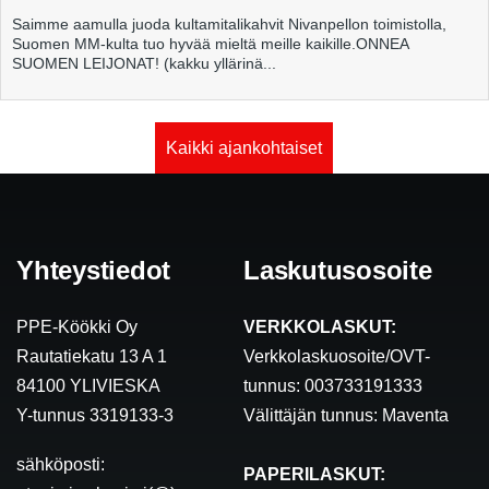
Saimme aamulla juoda kultamitalikahvit Nivanpellon toimistolla,
Suomen MM-kulta tuo hyvää mieltä meille kaikille.ONNEA
SUOMEN LEIJONAT! (kakku yllärinä...
Kaikki ajankohtaiset
Yhteystiedot
Laskutusosoite
PPE-Köökki Oy
VERKKOLASKUT:
Rautatiekatu 13 A 1
Verkkolaskuosoite/OVT-
84100 YLIVIESKA
tunnus: 003733191333
Y-tunnus 3319133-3
Välittäjän tunnus: Maventa
sähköposti:
PAPERILASKUT: