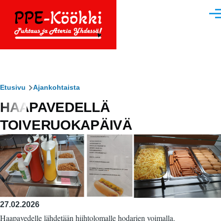
Hyppää pääsisältöön
Vali
Murupolku
Etusivu
Ajankohtaista
HAAPAVEDELLÄ
TOIVERUOKAPÄIVÄ
27.02.2026
Haapavedelle lähdetään hiihtolomalle hodarien voimalla.