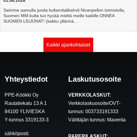
01.06.2026
Saimme aamulla juoda kultamitalikahvit Nivanpellon toimistolla,
Suomen MM-kulta tuo hyvää mieltä meille kaikille.ONNEA
SUOMEN LEIJONAT! (kakku yllärinä...
Kaikki ajankohtaiset
Yhteystiedot
Laskutusosoite
PPE-Köökki Oy
VERKKOLASKUT:
Rautatiekatu 13 A 1
Verkkolaskuosoite/OVT-
84100 YLIVIESKA
tunnus: 003733191333
Y-tunnus 3319133-3
Välittäjän tunnus: Maventa
sähköposti:
PAPERILASKUT: