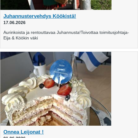
Juhannustervehdys Köökistä!
17.06.2026
Aurinkoista ja rentouttavaa Juhannusta!Toivottaa toimitusjohtaja-
Eija & Köökin väki
Onnea Leijonat !