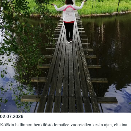
02.07.2026
Köökin hallinnon henkilöstö lomailee vuorotellen kesän ajan, eli aina